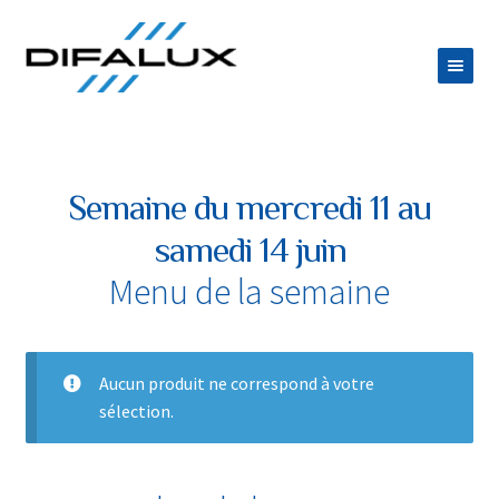
Aller
Aller
à
au
la
contenu
ACCUEIL
navigation
DIFALUX
Semaine du mercredi 11 au
Ouvrir
PRODUITS
samedi 14 juin
le
Ouvrir
ESPACE TRAITEUR
Menu de la semaine
menu
le
JOB
enfant
menu
CONTACT
enfant
Aucun produit ne correspond à votre
sélection.