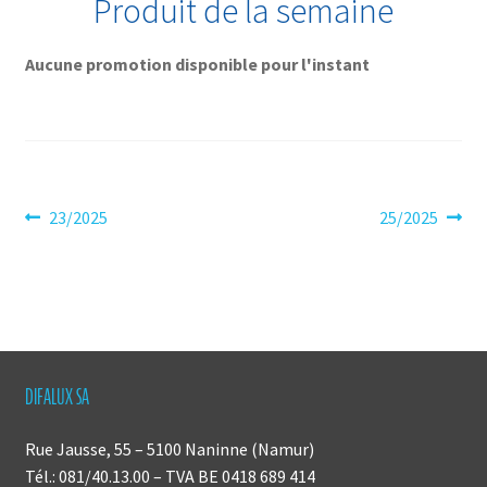
Produit de la semaine
Aucune promotion disponible pour l'instant
Navigation
Article
Article
23/2025
25/2025
précédent :
suivant :
de
l’article
DIFALUX SA
Rue Jausse, 55 – 5100 Naninne (Namur)
Tél.: 081/40.13.00 – TVA BE 0418 689 414