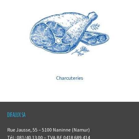
Charcuteries
DIFALUX SA
Rue Jausse, 55 – 5100 Naninne (Namur)
Tél.: 081/40.13.00 – TVA BE 0418 689 414