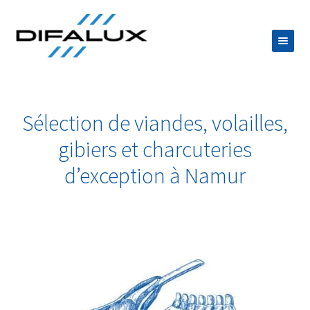
Aller
Aller
à
au
la
contenu
ACCUEIL
navigation
DIFALUX
Sélection de viandes, volailles,
Ouvrir
PRODUITS
gibiers et charcuteries
le
POISSONNERIE
d’exception à Namur
menu
BOUCHERIE
enfant
ÉPICERIE FINE
FROMAGES
CAVE