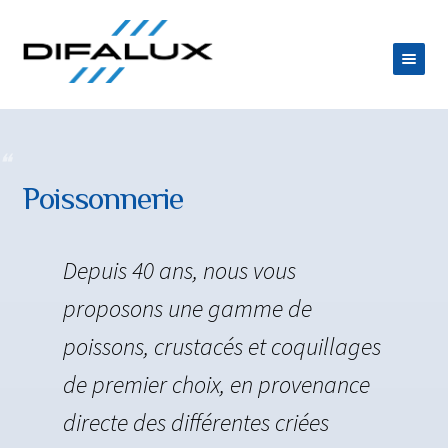
Aller
Aller
à
au
la
contenu
ACCUEIL
navigation
DIFALUX
Ouvrir
PRODUITS
Poissonnerie
le
POISSONNERIE
menu
Depuis 40 ans, nous vous
BOUCHERIE
enfant
proposons une gamme de
ÉPICERIE FINE
poissons, crustacés et coquillages
FROMAGES
de premier choix, en provenance
CAVE
directe des différentes criées