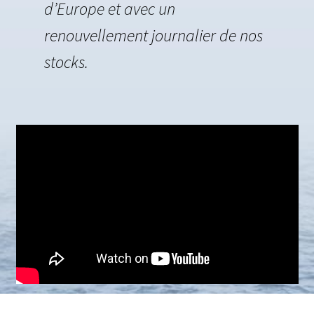
d’Europe et avec un
CADEAUX
renouvellement journalier de nos
Ouvrir
ESPACE TRAITEUR
stocks.
le
JOB
menu
CONTACT
enfant