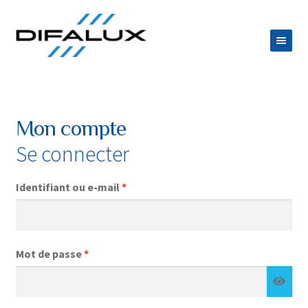
Aller
Aller
à
au
la
contenu
ACCUEIL
navigation
DIFALUX
Mon compte
Ouvrir
PRODUITS
Se connecter
le
Ouvrir
ESPACE TRAITEUR
menu
le
Obligatoire
Identifiant ou e-mail
*
JOB
enfant
menu
CONTACT
enfant
Obligatoire
Mot de passe
*