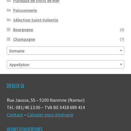
Plateaux de fruits de mer
Poissonnerie
Sélection Saint-Valentin
Bourgogne
(3)
Champagne
(7)
Domaine
Appellation
DIFALUX SA
Rue Jausse, 55 – 5100 Naninne (Namur)
Tél.: 081/40.13.00 – TVA BE 0418 689 414
Contact
–
Calculer mon itinéraire
HEURES D’OUVERTURES