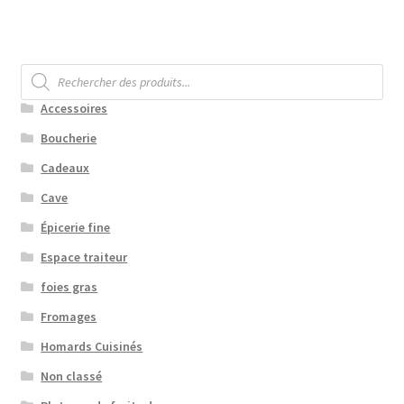
Recherche
de
produits
Accessoires
Boucherie
Cadeaux
Cave
Épicerie fine
Espace traiteur
foies gras
Fromages
Homards Cuisinés
Non classé