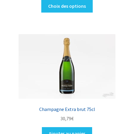
Ce
Choix des options
produit
a
plusieurs
variations.
Les
options
peuvent
être
choisies
sur
la
page
du
produit
Champagne Extra brut 75cl
30,79
€
Ajouter au panier