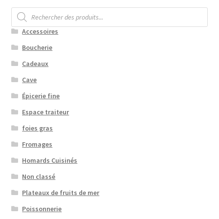
Recherche
de
produits
Accessoires
Boucherie
Cadeaux
Cave
Épicerie fine
Espace traiteur
foies gras
Fromages
Homards Cuisinés
Non classé
Plateaux de fruits de mer
Poissonnerie