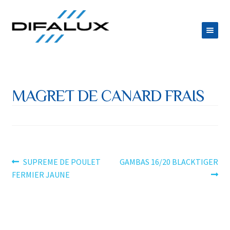
Aller
Aller
à
au
la
contenu
ACCUEIL
navigation
DIFALUX
MAGRET DE CANARD FRAIS
Ouvrir
PRODUITS
le
Ouvrir
ESPACE TRAITEUR
menu
le
JOB
enfant
menu
Navigation
Article
Article
SUPREME DE POULET
GAMBAS 16/20 BLACKTIGER
CONTACT
précédent :
suivant :
FERMIER JAUNE
enfant
de
l’article