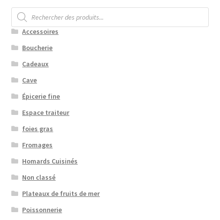
Recherche
de
produits
Accessoires
Boucherie
Cadeaux
Cave
Épicerie fine
Espace traiteur
foies gras
Fromages
Homards Cuisinés
Non classé
Plateaux de fruits de mer
Poissonnerie