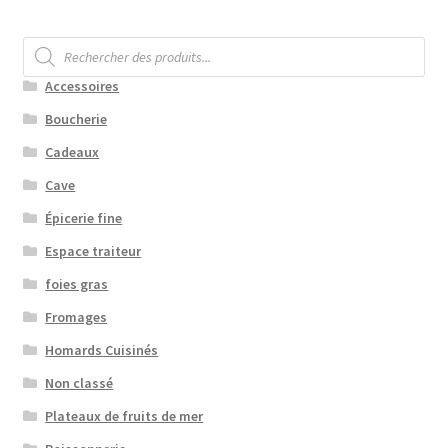
Recherche
de
produits
Accessoires
Boucherie
Cadeaux
Cave
Épicerie fine
Espace traiteur
foies gras
Fromages
Homards Cuisinés
Non classé
Plateaux de fruits de mer