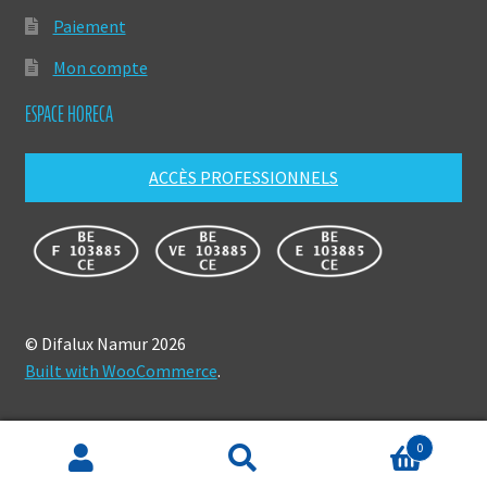
Paiement
Mon compte
ESPACE HORECA
ACCÈS PROFESSIONNELS
© Difalux Namur 2026
Built with WooCommerce
.
0
Recherche
Recherche