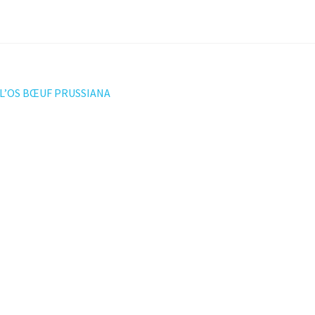
ation
 L’OS BŒUF PRUSSIANA
t :
le