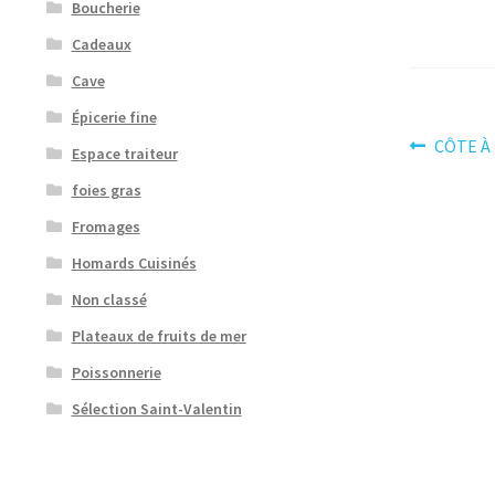
Boucherie
Cadeaux
Cave
Épicerie fine
Navig
Article
CÔTE À
Espace traiteur
précéden
de
foies gras
l’artic
Fromages
Homards Cuisinés
Non classé
Plateaux de fruits de mer
Poissonnerie
Sélection Saint-Valentin