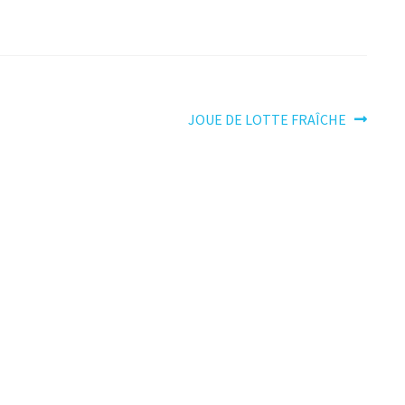
Article
JOUE DE LOTTE FRAÎCHE
suivant :