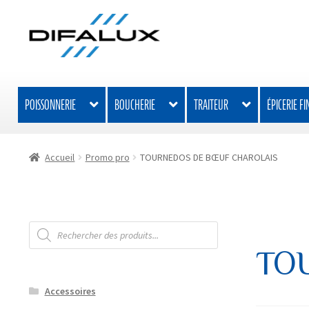
Aller
Aller
à
au
la
contenu
navigation
POISSONNERIE
BOUCHERIE
TRAITEUR
ÉPICERIE FI
Accueil
Promo pro
TOURNEDOS DE BŒUF CHAROLAIS
Recherche
de
produits
TO
Accessoires