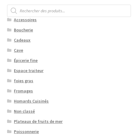
Recherche
de
produits
Accessoires
Boucherie
Cadeaux
Cave
Épicerie fine
Espace traiteur
foies gras
Fromages
Homards Cuisinés
Non classé
Plateaux de fruits de mer
Poissonnerie