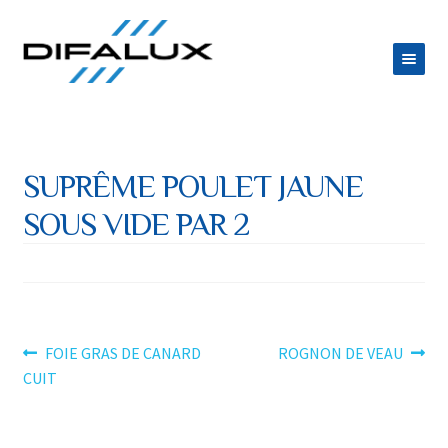
Aller
Aller
à
au
la
contenu
ACCUEIL
navigation
DIFALUX
SUPRÊME POULET JAUNE
Ouvrir
PRODUITS
SOUS VIDE PAR 2
le
Ouvrir
ESPACE TRAITEUR
menu
le
JOB
enfant
menu
CONTACT
enfant
Navigation
Article
Article
FOIE GRAS DE CANARD
ROGNON DE VEAU
précédent :
suivant :
CUIT
de
l’article