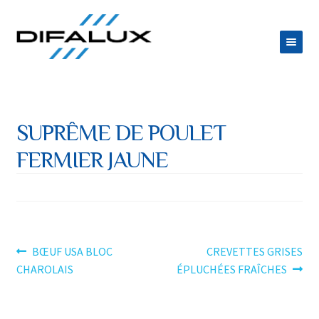
Aller
Aller
à
au
la
contenu
ACCUEIL
navigation
DIFALUX
SUPRÊME DE POULET
Ouvrir
PRODUITS
FERMIER JAUNE
le
Ouvrir
ESPACE TRAITEUR
menu
le
JOB
enfant
menu
CONTACT
enfant
Navigation
Article
Article
BŒUF USA BLOC
CREVETTES GRISES
précédent :
suivant :
CHAROLAIS
ÉPLUCHÉES FRAÎCHES
de
l’article