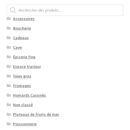
Recherche
de
produits
Accessoires
Boucherie
Cadeaux
Cave
Épicerie fine
Espace traiteur
foies gras
Fromages
Homards Cuisinés
Non classé
Plateaux de fruits de mer
Poissonnerie