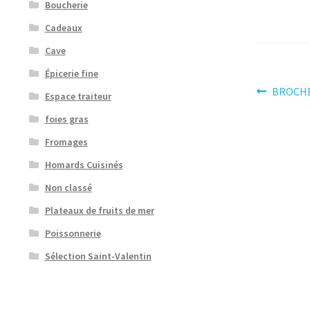
Boucherie
Cadeaux
Cave
Épicerie fine
Navig
Article
BROCHE
Espace traiteur
précéden
de
foies gras
l’artic
Fromages
Homards Cuisinés
Non classé
Plateaux de fruits de mer
Poissonnerie
Sélection Saint-Valentin