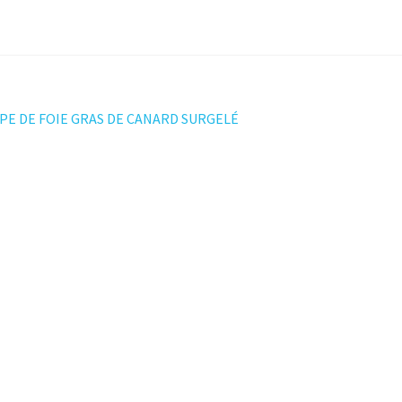
ation
PE DE FOIE GRAS DE CANARD SURGELÉ
t :
le