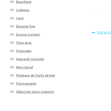
Boucherie
Cadeaux
Cave
Épicerie fine
Navig
Article
ESCALO
Espace traiteur
précéden
de
foies gras
l’artic
Fromages
Homards Cuisinés
Non classé
Plateaux de fruits de mer
Poissonnerie
Sélection Saint-Valentin