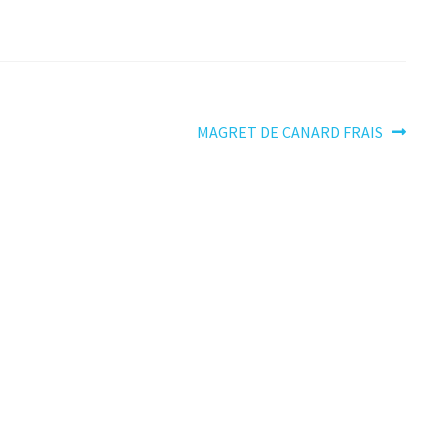
Article
MAGRET DE CANARD FRAIS
suivant :