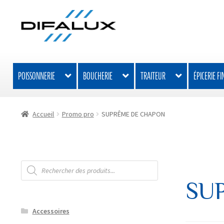
Aller
Aller
à
au
la
contenu
navigation
POISSONNERIE
BOUCHERIE
TRAITEUR
ÉPICERIE FI
Accueil
Promo pro
SUPRÊME DE CHAPON
Recherche
de
produits
SU
Accessoires