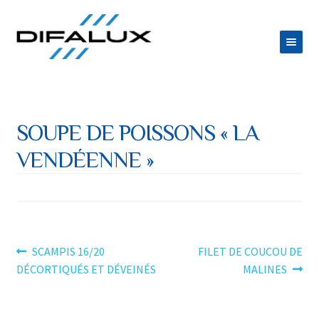
Aller
Aller
à
au
la
contenu
ACCUEIL
navigation
DIFALUX
SOUPE DE POISSONS « LA
Ouvrir
PRODUITS
VENDÉENNE »
le
Ouvrir
ESPACE TRAITEUR
menu
le
JOB
enfant
menu
CONTACT
enfant
Navigation
Article
Article
SCAMPIS 16/20
FILET DE COUCOU DE
précédent :
suivant :
DÉCORTIQUÉS ET DÉVEINÉS
MALINES
de
l’article