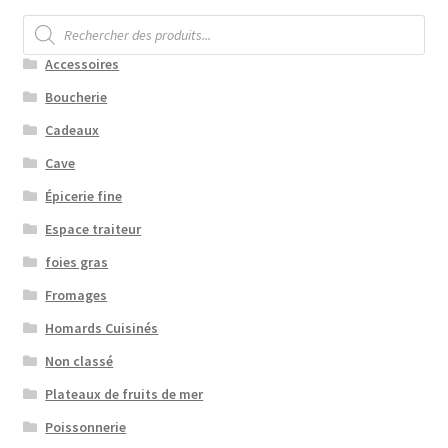
Recherche
de
produits
Accessoires
Boucherie
Cadeaux
Cave
Épicerie fine
Espace traiteur
foies gras
Fromages
Homards Cuisinés
Non classé
Plateaux de fruits de mer
Poissonnerie