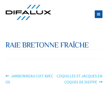
Aller
Aller
à
au
la
contenu
ACCUEIL
navigation
DIFALUX
RAIE BRETONNE FRAÎCHE
Ouvrir
PRODUITS
le
Ouvrir
ESPACE TRAITEUR
menu
le
JOB
enfant
menu
Navigation
Article
Article
JAMBONNEAU CUIT AVEC
COQUILLES ST JACQUES EN
CONTACT
précédent :
suivant :
OS
COQUES DE DIEPPE
enfant
de
l’article