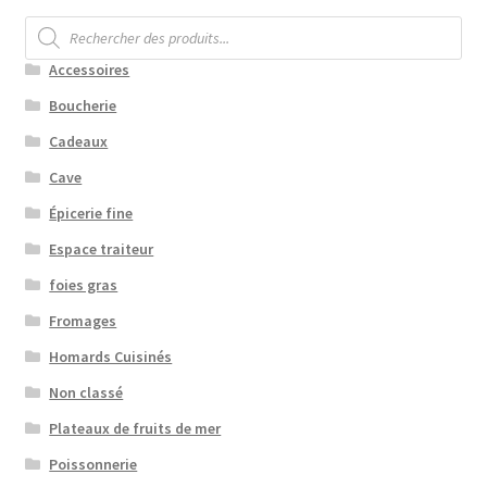
Recherche
de
produits
Accessoires
Boucherie
Cadeaux
Cave
Épicerie fine
Espace traiteur
foies gras
Fromages
Homards Cuisinés
Non classé
Plateaux de fruits de mer
Poissonnerie