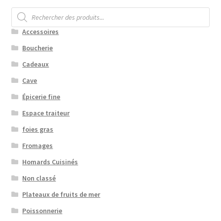
Recherche
de
produits
Accessoires
Boucherie
Cadeaux
Cave
Épicerie fine
Espace traiteur
foies gras
Fromages
Homards Cuisinés
Non classé
Plateaux de fruits de mer
Poissonnerie