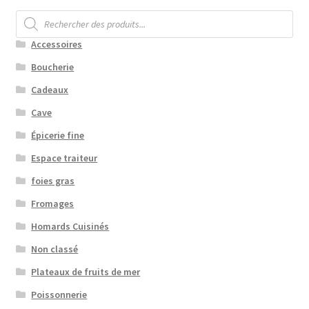
Recherche
de
produits
Accessoires
Boucherie
Cadeaux
Cave
Épicerie fine
Espace traiteur
foies gras
Fromages
Homards Cuisinés
Non classé
Plateaux de fruits de mer
Poissonnerie