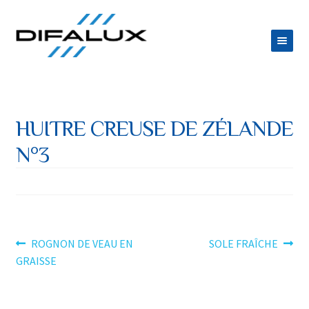
Aller
Aller
à
au
la
contenu
ACCUEIL
navigation
DIFALUX
HUITRE CREUSE DE ZÉLANDE
Ouvrir
PRODUITS
N°3
le
Ouvrir
ESPACE TRAITEUR
menu
le
JOB
enfant
menu
CONTACT
enfant
Navigation
Article
Article
ROGNON DE VEAU EN
SOLE FRAÎCHE
précédent :
suivant :
GRAISSE
de
l’article