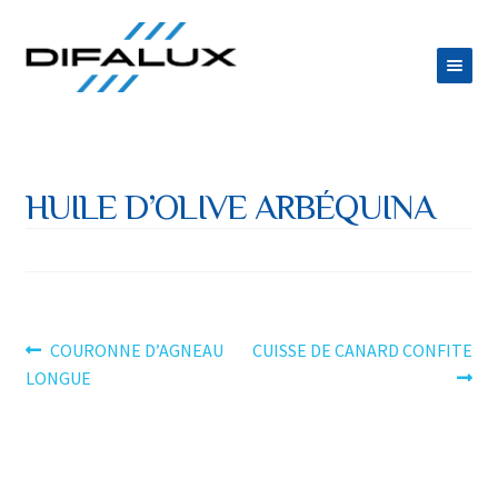
Aller
Aller
à
au
la
contenu
ACCUEIL
navigation
DIFALUX
HUILE D’OLIVE ARBÉQUINA
Ouvrir
PRODUITS
le
Ouvrir
ESPACE TRAITEUR
menu
le
JOB
enfant
menu
Navigation
Article
Article
COURONNE D’AGNEAU
CUISSE DE CANARD CONFITE
CONTACT
précédent :
suivant :
LONGUE
enfant
de
l’article