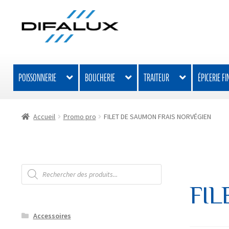
Aller
Aller
à
au
la
contenu
navigation
POISSONNERIE
BOUCHERIE
TRAITEUR
ÉPICERIE FI
Accueil
Promo pro
FILET DE SAUMON FRAIS NORVÉGIEN
Recherche
de
produits
FIL
Accessoires