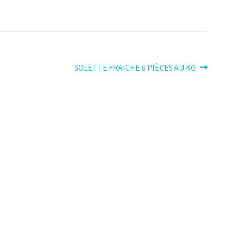
Article
SOLETTE FRAICHE 6 PIÈCES AU KG
suivant :