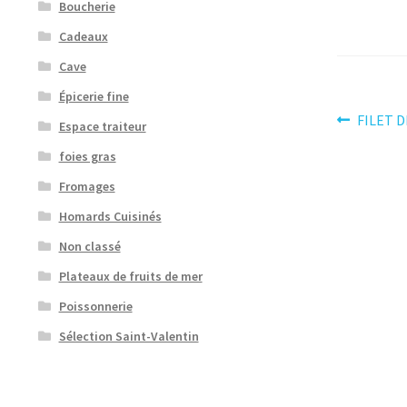
Boucherie
Cadeaux
Cave
Épicerie fine
Navig
Article
FILET 
Espace traiteur
précéden
de
foies gras
l’artic
Fromages
Homards Cuisinés
Non classé
Plateaux de fruits de mer
Poissonnerie
Sélection Saint-Valentin