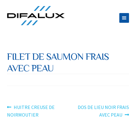
Aller
Aller
à
au
la
contenu
ACCUEIL
navigation
DIFALUX
FILET DE SAUMON FRAIS
Ouvrir
PRODUITS
AVEC PEAU
le
Ouvrir
ESPACE TRAITEUR
menu
le
JOB
enfant
menu
CONTACT
enfant
Navigation
Article
Article
HUITRE CREUSE DE
DOS DE LIEU NOIR FRAIS
précédent :
suivant :
NOIRMOUTIER
AVEC PEAU
de
l’article