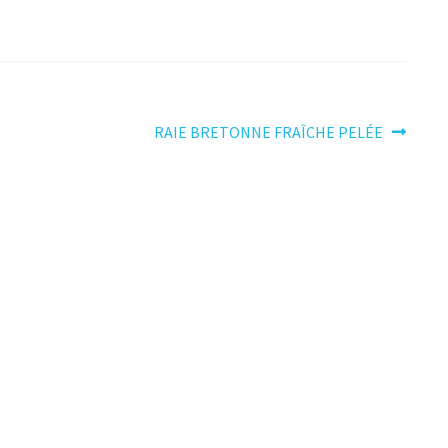
Article
RAIE BRETONNE FRAÎCHE PELÉE
suivant :