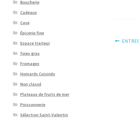
Boucherie
Cadeaux
Cave
Épicerie fine
Navig
Article
ENTREC
Espace traiteur
précéden
de
foies gras
l’artic
Fromages
Homards Cuisinés
Non classé
Plateaux de fruits de mer
Poissonnerie
Sélection Saint-Valentin