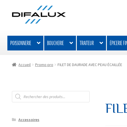
Aller
Aller
à
au
la
contenu
navigation
POISSONNERIE
BOUCHERIE
TRAITEUR
ÉPICERIE FI
Accueil
Promo pro
FILET DE DAURADE AVEC PEAU ÉCAILLÉE
Recherche
de
produits
FIL
Accessoires