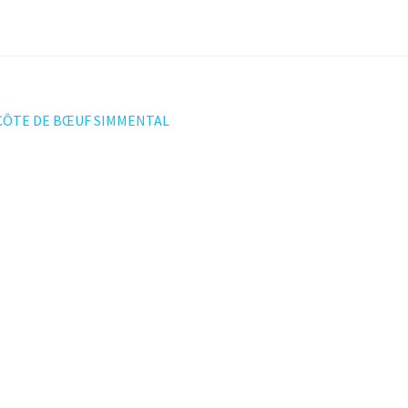
ation
ÔTE DE BŒUF SIMMENTAL
t :
le