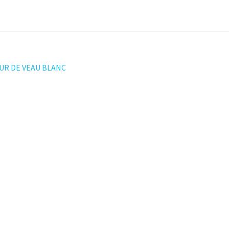
ation
PUR DE VEAU BLANC
t :
le