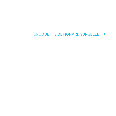
Article
CROQUETTE DE HOMARD SURGELÉE
suivant :