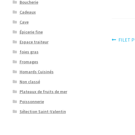
Boucherie
Cadeaux
Cave
Épicerie fine
Navig
Article
FILET 
Espace traiteur
précéden
de
foies gras
l’artic
Fromages
Homards Cuisinés
Non classé
Plateaux de fruits de mer
Poissonnerie
Sélection Saint-Valentin