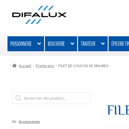
Aller
Aller
à
au
la
contenu
navigation
POISSONNERIE
BOUCHERIE
TRAITEUR
ÉPICERIE FI
Accueil
Promo pro
FILET DE COUCOU DE MALINES
Recherche
de
produits
FIL
Accessoires