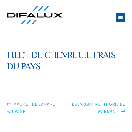
Aller
Aller
à
au
la
contenu
ACCUEIL
navigation
DIFALUX
FILET DE CHEVREUIL FRAIS
Ouvrir
PRODUITS
DU PAYS
le
Ouvrir
ESPACE TRAITEUR
menu
le
JOB
enfant
menu
CONTACT
enfant
Navigation
Article
Article
MAGRET DE CANARD
ESCARGOT PETIT GRIS DE
précédent :
suivant :
SAUVAGE
WARNANT
de
l’article