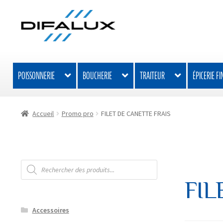
Aller
Aller
à
au
la
contenu
navigation
POISSONNERIE
BOUCHERIE
TRAITEUR
ÉPICERIE FI
Accueil
Promo pro
FILET DE CANETTE FRAIS
Recherche
de
produits
FIL
Accessoires