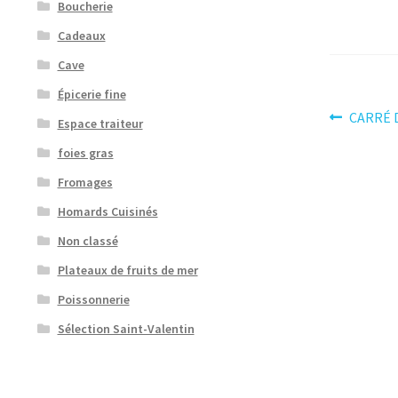
Boucherie
Cadeaux
Cave
Épicerie fine
Navig
Article
CARRÉ 
Espace traiteur
précéden
de
foies gras
l’artic
Fromages
Homards Cuisinés
Non classé
Plateaux de fruits de mer
Poissonnerie
Sélection Saint-Valentin