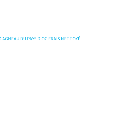
ation
D’AGNEAU DU PAYS D’OC FRAIS NETTOYÉ
t :
le