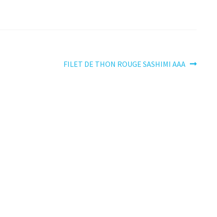
Article
FILET DE THON ROUGE SASHIMI AAA
suivant :