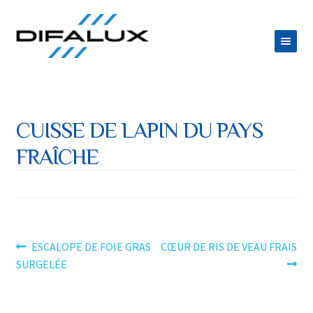
Aller
Aller
à
au
la
contenu
ACCUEIL
navigation
DIFALUX
CUISSE DE LAPIN DU PAYS
Ouvrir
PRODUITS
FRAÎCHE
le
Ouvrir
ESPACE TRAITEUR
menu
le
JOB
enfant
menu
CONTACT
enfant
Navigation
Article
Article
ESCALOPE DE FOIE GRAS
CŒUR DE RIS DE VEAU FRAIS
précédent :
suivant :
SURGELÉE
de
l’article