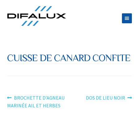
Aller
Aller
à
au
la
contenu
ACCUEIL
navigation
DIFALUX
CUISSE DE CANARD CONFITE
Ouvrir
PRODUITS
le
Ouvrir
ESPACE TRAITEUR
menu
le
JOB
enfant
menu
Navigation
Article
Article
BROCHETTE D’AGNEAU
DOS DE LIEU NOIR
CONTACT
précédent :
suivant :
MARINÉE AIL ET HERBES
enfant
de
l’article