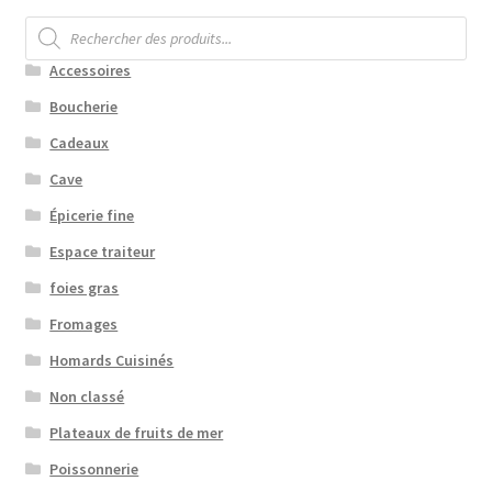
Recherche
de
produits
Accessoires
Boucherie
Cadeaux
Cave
Épicerie fine
Espace traiteur
foies gras
Fromages
Homards Cuisinés
Non classé
Plateaux de fruits de mer
Poissonnerie