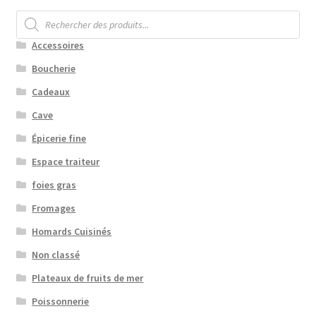
Recherche
de
produits
Accessoires
Boucherie
Cadeaux
Cave
Épicerie fine
Espace traiteur
foies gras
Fromages
Homards Cuisinés
Non classé
Plateaux de fruits de mer
Poissonnerie