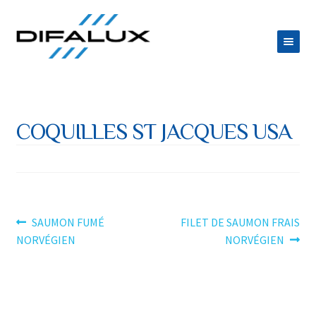
Aller
Aller
à
au
la
contenu
ACCUEIL
navigation
DIFALUX
COQUILLES ST JACQUES USA
Ouvrir
PRODUITS
le
Ouvrir
ESPACE TRAITEUR
menu
le
JOB
enfant
menu
Navigation
Article
Article
SAUMON FUMÉ
FILET DE SAUMON FRAIS
CONTACT
précédent :
suivant :
NORVÉGIEN
NORVÉGIEN
enfant
de
l’article