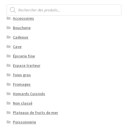
Recherche
de
produits
Accessoires
Boucherie
Cadeaux
Cave
Épicerie fine
Espace traiteur
foies gras
Fromages
Homards Cuisinés
Non classé
Plateaux de fruits de mer
Poissonnerie