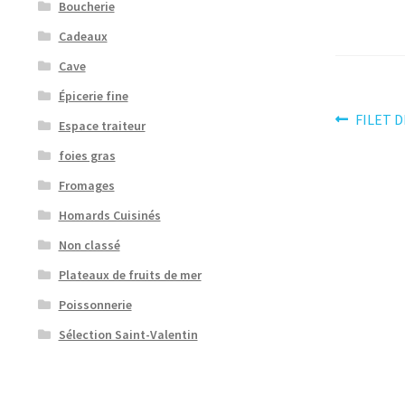
Boucherie
Cadeaux
Cave
Épicerie fine
Navig
Article
FILET D
Espace traiteur
précéden
de
foies gras
l’artic
Fromages
Homards Cuisinés
Non classé
Plateaux de fruits de mer
Poissonnerie
Sélection Saint-Valentin