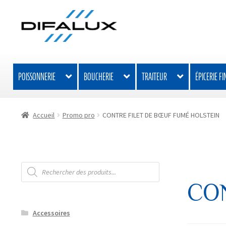
Aller
Aller
à
au
la
contenu
navigation
POISSONNERIE
BOUCHERIE
TRAITEUR
ÉPICERIE FI
Accueil
Promo pro
CONTRE FILET DE BŒUF FUMÉ HOLSTEIN
Recherche
de
produits
CO
Accessoires