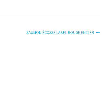
Article
SAUMON ÉCOSSE LABEL ROUGE ENTIER
suivant :