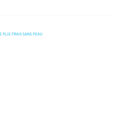
ation
E PLIE FRAIS SANS PEAU
t :
le