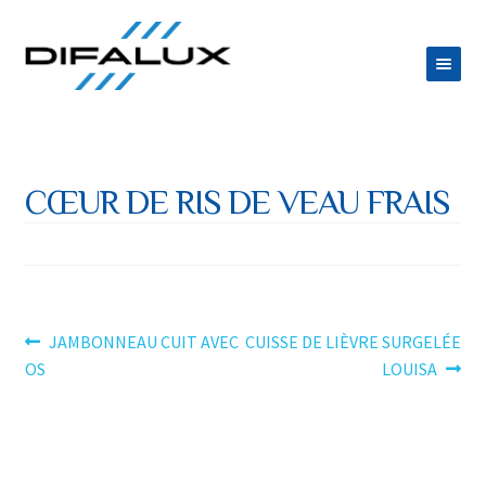
Aller
Aller
à
au
la
contenu
ACCUEIL
navigation
DIFALUX
CŒUR DE RIS DE VEAU FRAIS
Ouvrir
PRODUITS
le
Ouvrir
ESPACE TRAITEUR
menu
le
JOB
enfant
menu
Navigation
Article
Article
JAMBONNEAU CUIT AVEC
CUISSE DE LIÈVRE SURGELÉE
CONTACT
précédent :
suivant :
OS
LOUISA
enfant
de
l’article