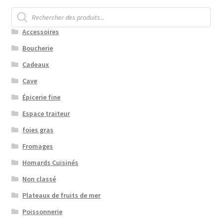
Recherche
de
produits
Accessoires
Boucherie
Cadeaux
Cave
Épicerie fine
Espace traiteur
foies gras
Fromages
Homards Cuisinés
Non classé
Plateaux de fruits de mer
Poissonnerie