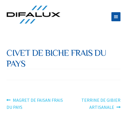
Aller
Aller
à
au
la
contenu
ACCUEIL
navigation
DIFALUX
CIVET DE BICHE FRAIS DU
Ouvrir
PRODUITS
PAYS
le
Ouvrir
ESPACE TRAITEUR
menu
le
JOB
enfant
menu
CONTACT
enfant
Navigation
Article
Article
MAGRET DE FAISAN FRAIS
TERRINE DE GIBIER
précédent :
suivant :
DU PAYS
ARTISANALE
de
l’article