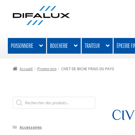
Aller
Aller
à
au
la
contenu
navigation
POISSONNERIE
BOUCHERIE
TRAITEUR
ÉPICERIE FI
Accueil
Promo pro
CIVET DE BICHE FRAIS DU PAYS
Recherche
de
produits
CIV
Accessoires