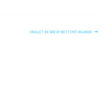
Article
ONGLET DE BŒUF NETTOYÉ IRLANDE
suivant :