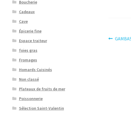
Boucherie
Cadeaux
Cave
Épicerie fine
Navig
Article
GAMBAS
Espace traiteur
précéden
de
foies gras
l’artic
Fromages
Homards Cuisinés
Non classé
Plateaux de fruits de mer
Poissonnerie
Sélection Saint-Valentin