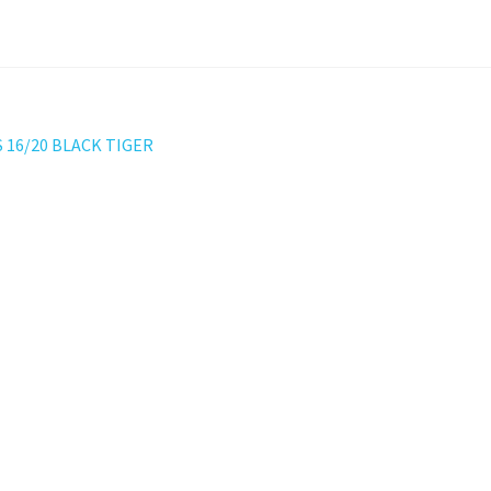
ation
 16/20 BLACK TIGER
t :
le