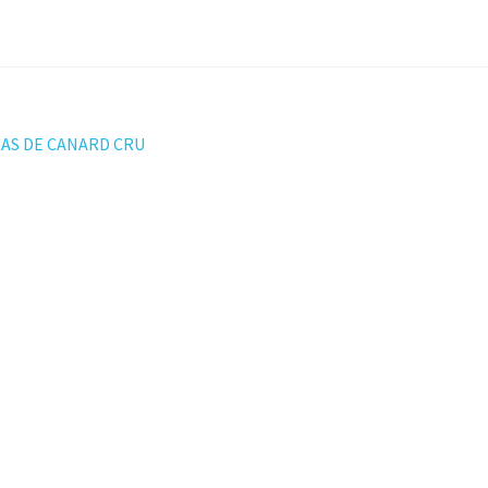
ation
RAS DE CANARD CRU
t :
le