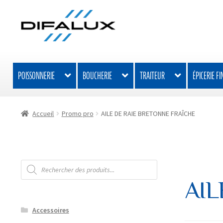
Aller
Aller
à
au
la
contenu
navigation
POISSONNERIE
BOUCHERIE
TRAITEUR
ÉPICERIE FI
Accueil
Promo pro
AILE DE RAIE BRETONNE FRAÎCHE
Recherche
de
produits
AIL
Accessoires