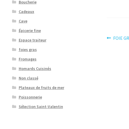
Boucherie
Cadeaux
Cave
Épicerie fine
Navig
Article
FOIE G
Espace traiteur
précéden
de
foies gras
l’artic
Fromages
Homards Cuisinés
Non classé
Plateaux de fruits de mer
Poissonnerie
Sélection Saint-Valentin