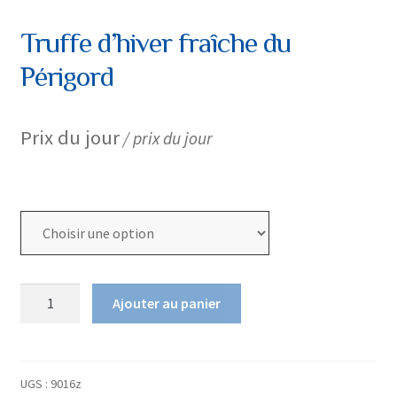
Truffe d’hiver fraîche du
Périgord
Prix du jour
/ prix du jour
Calibre
quantité
Ajouter au panier
de
Truffe
d’hiver
fraîche
UGS :
9016z