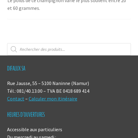
Le poids de ce champignon varie le plus souvent entre 20
et 60 grammes.
Recherche
de
produits
DIFALUX SA
Rue Jausse, 55 – 5100 Naninne (Namur)
Tél.: 081/40.13.00 – TVA BE 0418 689 414
Contact
–
Calculer mon itinéraire
HEURES D’OUVERTURES
Accessible aux particuliers
Du mercredi au samedi :