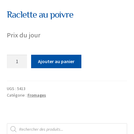
Raclette au poivre
Prix du jour
quantité
Ajouter au panier
de
Raclette
au
poivre
UGS :
5413
Catégorie :
Fromages
Recherche
de
produits