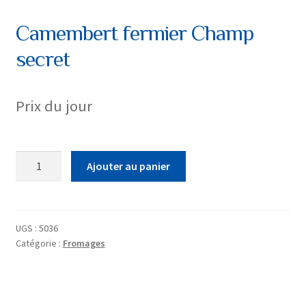
Camembert fermier Champ
secret
Prix du jour
quantité
Ajouter au panier
de
Camembert
fermier
Champ
UGS :
5036
Catégorie :
Fromages
secret