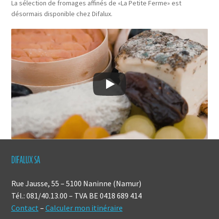
La sélection de fromages affinés de «La Petite Ferme» est
désormais disponible chez Difalux.
DIFALUX SA
Rue Jausse, 55 – 5100 Naninne (Namur)
Tél.: 081/40.13.00 – TVA BE 0418 689 414
Contact
–
Calculer mon itinéraire