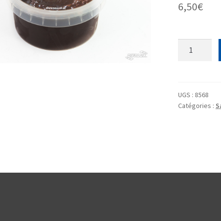
6,50
€
quantité
de
Sauce
Grand
veneur
UGS :
8568
Catégories :
S