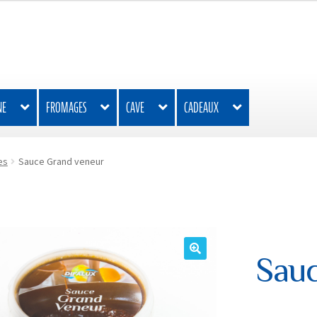
NE
FROMAGES
CAVE
CADEAUX
es
Sauce Grand veneur
Sau
🔍