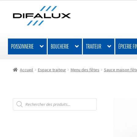
Aller
Aller
à
au
la
contenu
navigation
POISSONNERIE
BOUCHERIE
TRAITEUR
ÉPICERIE FI
Accueil
Espace traiteur
Menu des fêtes
Sauce maison fêt
Recherche
de
produits