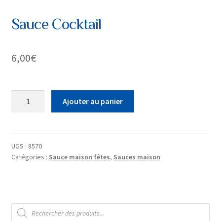
Sauce Cocktail
6,00
€
quantité
Ajouter au panier
de
Sauce
Cocktail
UGS :
8570
Catégories :
Sauce maison fêtes
,
Sauces maison
Recherche
de
produits