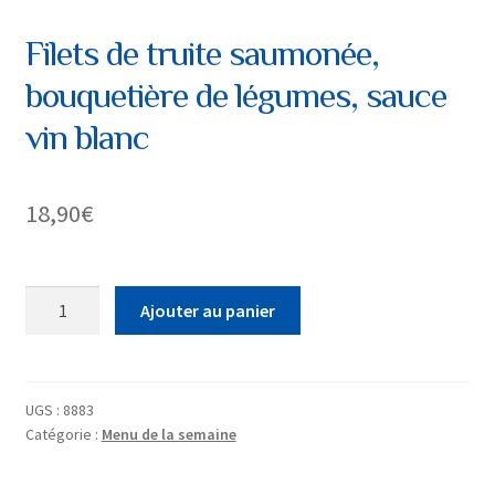
Filets de truite saumonée,
bouquetière de légumes, sauce
vin blanc
18,90
€
quantité
Ajouter au panier
de
Filets
de
truite
UGS :
8883
Catégorie :
Menu de la semaine
saumonée,
bouquetière
de