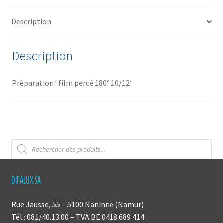
légumes,
Description
sauce
vin
blanc
Description
Préparation :
film percé 180° 10/12′
Recherche
de
produits
DIFALUX SA
Rue Jausse, 55 – 5100 Naninne (Namur)
Tél.: 081/40.13.00 – TVA BE 0418 689 414