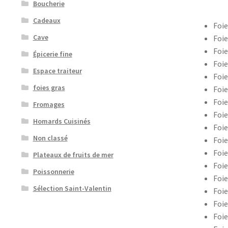
Boucherie
Cadeaux
Foie
Cave
Foie
Foie
Épicerie fine
Foie
Espace traiteur
Foie
foies gras
Foie
Foie
Fromages
Foie
Homards Cuisinés
Foie
Non classé
Foie
Foie
Plateaux de fruits de mer
Foie
Poissonnerie
Foie
Sélection Saint-Valentin
Foie
Foie
Foie