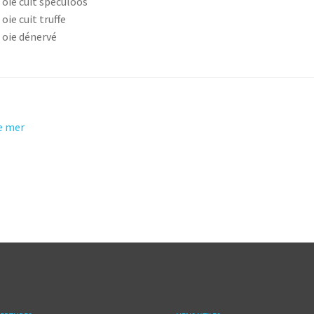
 oie cuit spéculoos
 oie cuit truffe
 oie dénervé
ation
de mer
t :
le