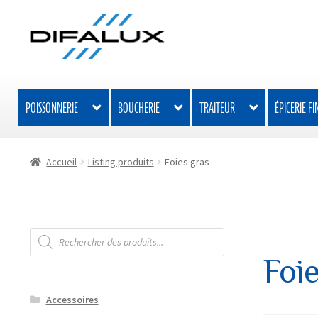
Aller
Aller
à
au
la
contenu
navigation
POISSONNERIE
BOUCHERIE
TRAITEUR
ÉPICERIE FI
Accueil
Listing produits
Foies gras
Recherche
de
produits
Foie
Accessoires