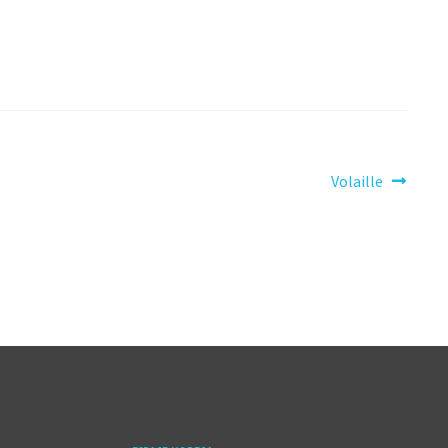
Article
Volaille
suivant :