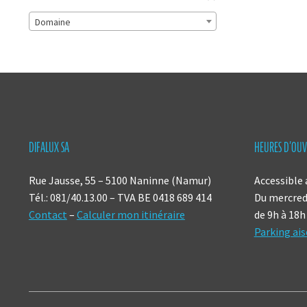
Domaine
DIFALUX SA
HEURES D’OUV
Rue Jausse, 55 – 5100 Naninne (Namur)
Accessible 
Tél.: 081/40.13.00 – TVA BE 0418 689 414
Du mercredi
Contact
–
Calculer mon itinéraire
de 9h à 18h
Parking ais