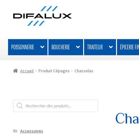
Aller
Aller
à
au
la
contenu
navigation
POISSONNERIE
BOUCHERIE
TRAITEUR
ÉPICERIE FI
Accueil
Produit Cépages
Chasselas
Recherche
de
produits
Cha
Accessoires