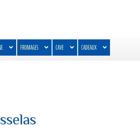
NE
FROMAGES
CAVE
CADEAUX
sselas