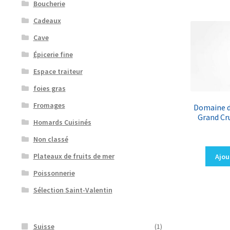
Boucherie
Cadeaux
Cave
Épicerie fine
Espace traiteur
foies gras
Fromages
Domaine d
Grand Cr
Homards Cuisinés
Non classé
Plateaux de fruits de mer
Ajou
Poissonnerie
Sélection Saint-Valentin
Suisse
(1)