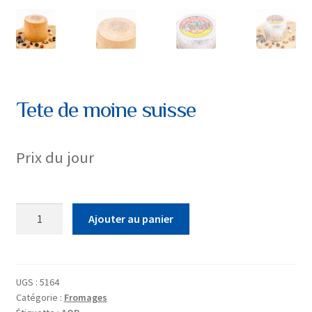
Tete de moine suisse
Prix du jour
quantité
Ajouter au panier
de
Tete
de
moine
UGS :
5164
Catégorie :
Fromages
suisse