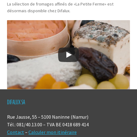
La sélection de fromages affinés de «La Petite Ferme» est
désormais disponible chez Difalux.
DIFALUX SA
Rue Jausse, 55 – 5100 Naninne (Namur)
Tél.: 081/40.13.00 – TVA BE 0418 689 414
Contact
–
Calculer mon itinéraire