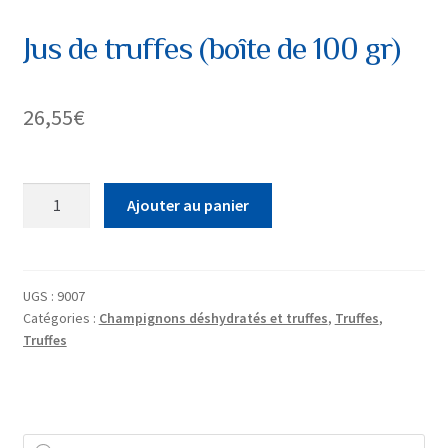
Jus de truffes (boîte de 100 gr)
26,55
€
quantité
Ajouter au panier
de
Jus
de
truffes
UGS :
9007
Catégories :
Champignons déshydratés et truffes
,
Truffes
,
(boîte
Truffes
de
100
gr)
Recherche