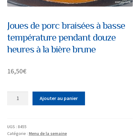
Joues de porc braisées à basse
température pendant douze
heures à la bière brune
16,50
€
quantité
Ajouter au panier
de
Joues
de
porc
UGS :
8455
Catégorie :
Menu de la semaine
braisées