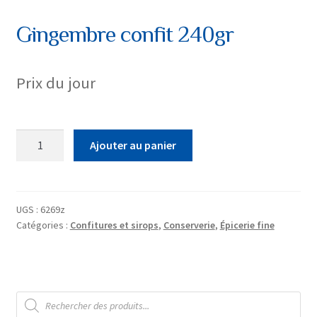
Gingembre confit 240gr
Prix du jour
quantité
Ajouter au panier
de
Gingembre
confit
240gr
UGS :
6269z
Catégories :
Confitures et sirops
,
Conserverie
,
Épicerie fine
Recherche
de
produits