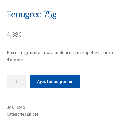
Fenugrec 75g
4,38
€
Epice en graine à la saveur douce, qui rappelle le sirop
d’érable.
quantité
Ajouter au panier
de
Fenugrec
75g
UGS :
6910
Catégorie :
Épices